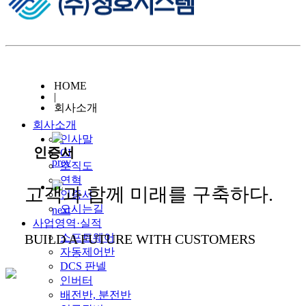
HOME
|
회사소개
회사소개
인사말
인증서
CI
prev
조직도
연혁
고객과 함께
미래
를 구축하다.
인증서
오시는길
next
사업영역·실적
BUILD A
소프트웨어
FUTURE
WITH CUSTOMERS
자동제어반
DCS 판넬
인버터
배전반, 분전반