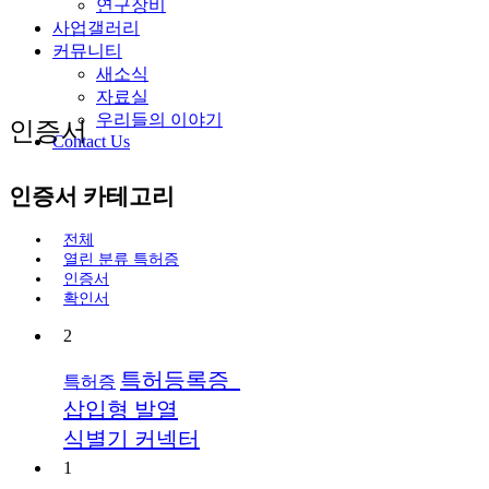
연구장비
사업갤러리
커뮤니티
새소식
자료실
우리들의 이야기
인증서
Contact Us
인증서 카테고리
전체
열린 분류
특허증
인증서
확인서
2
특허등록증_
특허증
삽입형 발열
식별기 커넥터
1